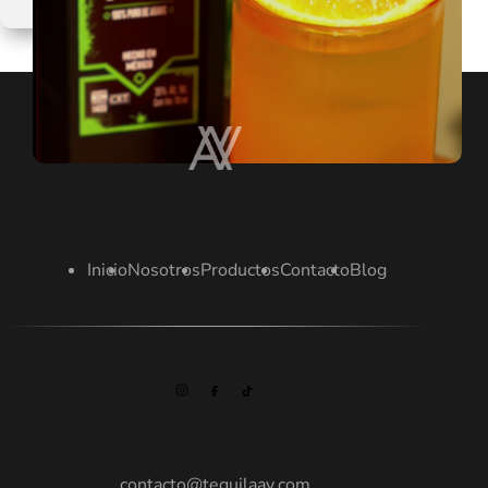
VERANO
CON
UN
DRINK
COLORIDO:
TEQUILA
SUNRISE
Inicio
Nosotros
Productos
Contacto
Blog
contacto@tequilaav.com