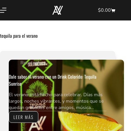
Saltar
al
$
0.00
Shopping
contenido
cart
tequila para el verano
Recetas
Dale sabor al verano con un Drink Colorido: Tequila
Sunrise
El verano está hecho para celebrar. Días más
largos, noches vibrantes, y momentos que se
quedan grabados entre amigos, música…
LEER MÁS
DALE
SABOR
AL