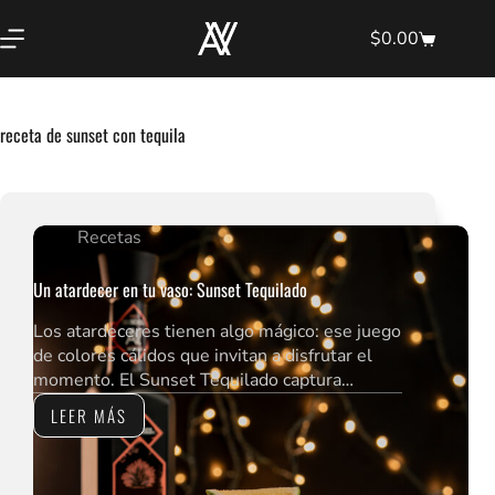
Saltar
al
$
0.00
Shopping
contenido
cart
receta de sunset con tequila
Recetas
Un atardecer en tu vaso: Sunset Tequilado
Los atardeceres tienen algo mágico: ese juego
de colores cálidos que invitan a disfrutar el
momento. El Sunset Tequilado captura…
LEER MÁS
UN
ATARDECER
EN
TU