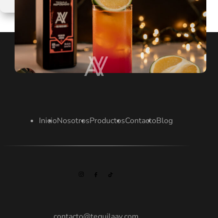
VASO:
SUNSET
TEQUILADO
Inicio
Nosotros
Productos
Contacto
Blog
contacto@tequilaav.com