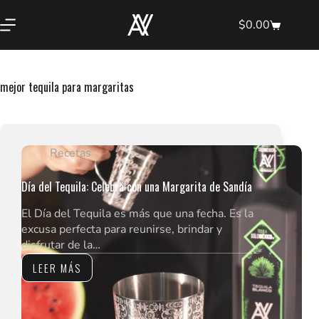
Saltar
al
$
0.00
Shopping
contenido
cart
mejor tequila para margaritas
Recetas
Día del Tequila: Celebra con una Margarita de Sandía
El Día del Tequila es más que una fecha. Es la
excusa perfecta para reunirse, brindar y
disfrutar de la…
LEER MÁS
DÍA
DEL
TEQUILA:
CELEBRA